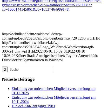
https://www.ksta.de/region/oberberg-ks/exkursion–duesseldorfer-
gymnasiasten-erforschen-die-waldbroeler-natur-39700082?
cb=1660144145861&cb=1653746498917&
https://schullandheim-waldbroel.de/wp-
content/uploads/2020/09/Logo-bearbeitet.jpg
720
1280
wpHHfd
http://schullandheim-waldbroel.de/wp-
content/uploads/2018/04/Logo_Waldbroel-Wordversion-rgb-
300x91.png
wpHHfd
2022-06-01 15:09:58
2022-08-10
16:08:26
Kölner Stadt-Anzeiger berichtet: Tag der Artenvielfalt:
Düsseldorfer Gymnasiasten in Waldbröl
Neueste Beiträge
Einladung zur ordentlichen Mitgliederversammlung am
01.12.2025
Einladung zur ordentlichen Mitgliederversammlung am
19.11.2024
10b des Abi-Jahrgangs 1983