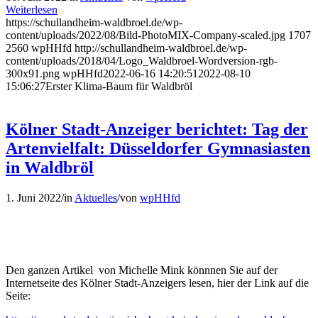
Weiterlesen
https://schullandheim-waldbroel.de/wp-
content/uploads/2022/08/Bild-PhotoMIX-Company-scaled.jpg
1707
2560
wpHHfd
http://schullandheim-waldbroel.de/wp-
content/uploads/2018/04/Logo_Waldbroel-Wordversion-rgb-
300x91.png
wpHHfd
2022-06-16 14:20:51
2022-08-10
15:06:27
Erster Klima-Baum für Waldbröl
Kölner Stadt-Anzeiger berichtet: Tag der
Artenvielfalt: Düsseldorfer Gymnasiasten
in Waldbröl
1. Juni 2022
/
in
Aktuelles
/
von
wpHHfd
Den ganzen Artikel von Michelle Mink könnnen Sie auf der
Internetseite des Kölner Stadt-Anzeigers lesen, hier der Link auf die
Seite: