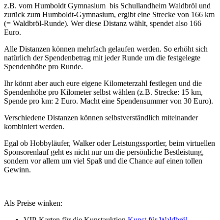
z.B. vom Humboldt Gymnasium bis Schullandheim Waldbröl und
zurück zum Humboldt-Gymnasium, ergibt eine Strecke von 166 km
(= Waldbröl-Runde). Wer diese Distanz wählt, spendet also 166
Euro.
Alle Distanzen können mehrfach gelaufen werden. So erhöht sich
natürlich der Spendenbetrag mit jeder Runde um die festgelegte
Spendenhöhe pro Runde.
Ihr könnt aber auch eure eigene Kilometerzahl festlegen und die
Spendenhöhe pro Kilometer selbst wählen (z.B. Strecke: 15 km,
Spende pro km: 2 Euro. Macht eine Spendensummer von 30 Euro).
Verschiedene Distanzen können selbstverständlich miteinander
kombiniert werden.
Egal ob Hobbyläufer, Walker oder Leistungssportler, beim virtuellen
Sponsorenlauf geht es nicht nur um die persönliche Bestleistung,
sondern vor allem um viel Spaß und die Chance auf einen tollen
Gewinn.
Als Preise winken:
VIP-Karten für die Kunstauktion
Kunst für Waldbröl